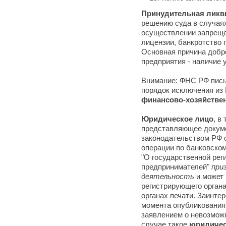
Принудительная ликв
решению суда в случая
осуществлении запреще
лицензии, банкротство п
Основная причина добр
предприятия - наличие 
Внимание: ФНС РФ пись
порядок исключения и
финансово-хозяйстве
Юридическое лицо
, в
представляющее докуме
законодательством РФ о
операции по банковском
"О государственной ре
предпринимателей"
при
деятельность
и может
регистрирующего орган
органах печати. Заинте
момента опубликования
заявлением о невозмож
случае такое
юридичес