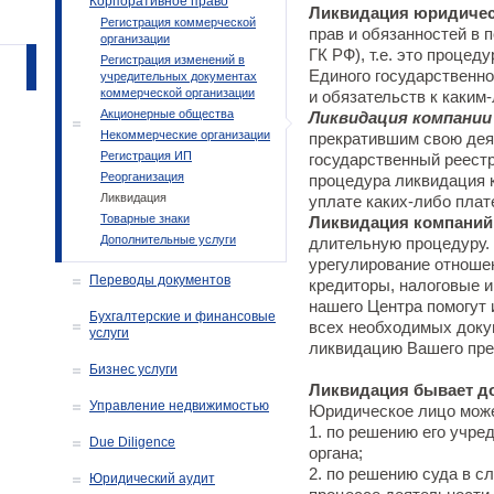
Корпоративное право
Ликвидация юридичес
Регистрация коммерческой
прав и обязанностей в п
организации
ГК РФ), т.е. это процед
Регистрация изменений в
Единого государственно
учредительных документах
коммерческой организации
и обязательств к каким
Акционерные общества
Ликвидация компании
Некоммерческие организации
прекратившим свою деят
Регистрация ИП
государственный реестр
Реорганизация
процедура ликвидация 
Ликвидация
уплате каких-либо плат
Товарные знаки
Ликвидация компаний
Дополнительные услуги
длительную процедуру.
урегулирование отноше
Переводы документов
кредиторы, налоговые и
нашего Центра помогут
Бухгалтерские и финансовые
всех необходимых доку
услуги
ликвидацию Вашего пре
Бизнес услуги
Ликвидация бывает д
Управление недвижимостью
Юридическое лицо може
1. по решению его учре
Due Diligence
органа;
2. по решению суда в с
Юридический аудит