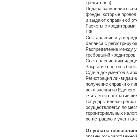
кредиторов).
Подача заявлений о сня
фонды, которые провод
и выдают справки об от
Расчеты с кредиторами 
РФ.
Составление и утвержд
баланса с регистрирую
Распределение между у
требований кредиторов
Составление ликвидацио
Закрытие счетов в банк
Сдача документов в арх
Регистрация ликвидации
получение справки о ли
исключения из Единого 
считается прекративши
Государственная регист
осуществляется по мес
территориальных налог
регистрацию и учет нал
От уплаты госпошлин
органы государственной