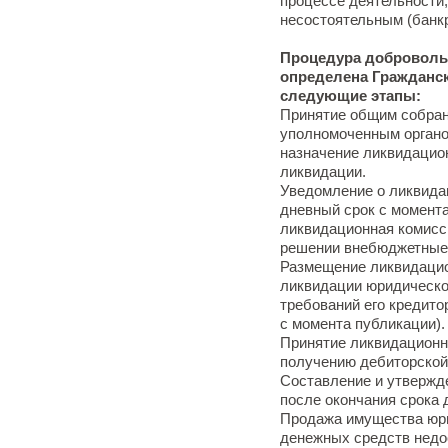
процессе деятельности,
несостоятельным (банк
Процедура доброволь
определена Граждански
следующие этапы:
Принятие общим собран
уполномоченным органо
назначение ликвидацион
ликвидации.
Уведомление о ликвидац
дневный срок с момента
ликвидационная комисс
решении внебюджетные
Размещение ликвидацио
ликвидации юридическог
требований его кредито
с момента публикации).
Принятие ликвидационн
получению дебиторской
Составление и утвержд
после окончания срока 
Продажа имущества юри
денежных средств недо