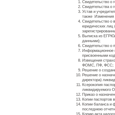
Свидетельство о г
Свидетельства о г
Устав и учредител
также Изменения 
Свидетельство о 
юридических лиц 
зарегистрированных
Выписка из ЕГРЮ
данными);
Свидетельство о 
Информационное п
присвоенными ко
Извещения страхо
ФОМС, ПФ, ФСС;
Решение о создан
Решение о назнач
директора) ликви
Ксерокопия паспор
ликвидируемого 
Приказ о назначен
Копии паспортов 
Копии баланса и ф
последнюю отчетн
Копию акта налого