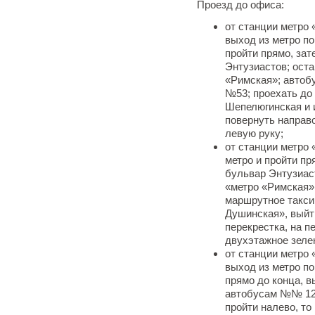
Проезд до офиса:
от станции метро 
выход из метро п
пройти прямо, за
Энтузиастов; ост
«Римская»; автоб
№53; проехать до
Шепелюгинская и и
повернуть направо
левую руку;
от станции метро 
метро и пройти пр
бульвар Энтузиас
«метро «Римская»
маршрутное такси 
Душинская», выйт
перекрестка, на п
двухэтажное зелен
от станции метро 
выход из метро п
прямо до конца, 
автобусам №№ 125
пройти налево, т