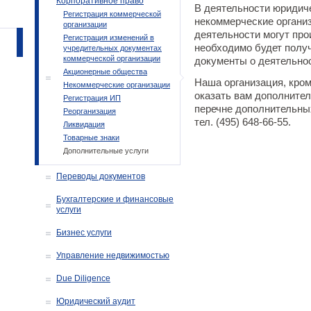
Корпоративное право
В деятельности юридиче
Регистрация коммерческой
некоммерческие организ
организации
деятельности могут про
Регистрация изменений в
необходимо будет полу
учредительных документах
коммерческой организации
документы о деятельно
Акционерные общества
Наша организация, кром
Некоммерческие организации
оказать вам дополните
Регистрация ИП
перечне дополнительных
Реорганизация
тел. (495) 648-66-55.
Ликвидация
Товарные знаки
Дополнительные услуги
Переводы документов
Бухгалтерские и финансовые
услуги
Бизнес услуги
Управление недвижимостью
Due Diligence
Юридический аудит