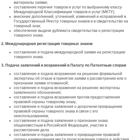
материалы заявки;
составление перечня товаров и услуг по выбранному классу
Международной Классификации товаров и услуг (МКТУ);
внесение дополнений, уточнений, изменений и исправлений в
Государственный Реестр товарных знаков и в свидетельство на
товарный знак;
обеспечение выдачи дубликата свидетельства о регистрации
товарного знака.
2. Международная регистрация товарных знаков
составление и подача международной заявки на регистрацию
товарного знака.
3. Подача заявлений и возражений в Палату по Патентным спорам
составление и подача возражения на решение формальной
экспертизы об отказе в принятии заявки к рассмотрению или о
признании заявки отозванной;
составление и подача возражения на решение экспертизы
заявленного обозначения;
составление и подача возражения против предоставления
правовой охраны товарному знаку;
составление и подача заявления о досрочном прекращении
правовой охраны товарного знака в связи с его
неиспользованием;
составление и подача заявления о признании знака
общеизвестным в Российской Федерации, участие в
рассмотрении дела
составление и подача заявления о прекращении правовой
охраны наименования места происхождения товара и действия