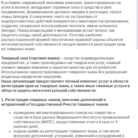
В условиях современной экономики компания, ориентированная на
успех в бизнесе, вкладывает огромные силы и средства в свое
продвижение, формирование делового имиджа и репутации, запуск
новых брендов. К сожалению, никто не застрахован от
недобросовестных действий конкурентов и авантюристов (копирование,
подделка, незаконное использование логотипа, имени успешного
бренда). Перед владельцами и менеджерами встает вопрос: как
защитить плоды своей деятельности. Поэтому наиболее
распространенной формой обеспечения правовой охраны объектов
интеллектуальной собственности сегодня является регистрация прав
на товарные знаки.
Товарный знак (торговая марка)
– средство индивидуализации
предприятия, а также производимых им товаров или услуг, главный
элемент имиджа компании и гарантия качества для потребителя.
Использование зарегистрированного товарного знака без разрешения
владельца юридически наказуемо.
Наша организация предоставляет полный комплекс услуг в области
регистрации прав на товарные знаки, а также иные смежные услуги в
области защиты интеллектуальной собственности:
1. Регистрация товарных знаков, внесение дополнений и
исправлений в Государственный Реестр товарных знаков
проведение автоматизированного поиска на тождество и
сходство в базе данных Федерального Института промышленной
собственности (ФИПС), предоставление отчета в срок от 5
рабочих дней;
подача заявки на регистрацию товарного знака, в том числе
внесение дополнений, уточнений, изменений и исправлений в