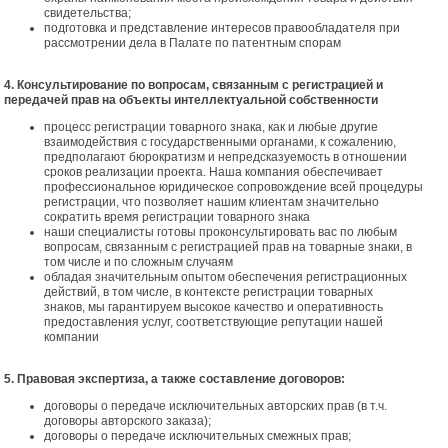
свидетельства;
подготовка и представление интересов правообладателя при
рассмотрении дела в Палате по патентным спорам
4. Консультирование по вопросам, связанным с регистрацией и
передачей прав на объекты интеллектуальной собственности
процесс регистрации товарного знака, как и любые другие
взаимодействия с государственными органами, к сожалению,
предполагают бюрократизм и непредсказуемость в отношении
сроков реализации проекта. Наша компания обеспечивает
профессиональное юридическое сопровождение всей процедуры
регистрации, что позволяет нашим клиентам значительно
сократить время регистрации товарного знака
наши специалисты готовы проконсультировать вас по любым
вопросам, связанным с регистрацией прав на товарные знаки, в
том числе и по сложным случаям
обладая значительным опытом обеспечения регистрационных
действий, в том числе, в контексте регистрации товарных
знаков, мы гарантируем высокое качество и оперативность
предоставления услуг, соответствующие репутации нашей
компании
5. Правовая экспертиза, а также составление договоров:
договоры о передаче исключительных авторских прав (в т.ч.
договоры авторского заказа);
договоры о передаче исключительных смежных прав;