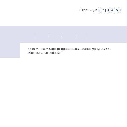
Страницы:
1
|
2
|
3
|
4
|
5
|
6
© 1998—2026
«Центр правовых и бизнес услуг АиК»
Все права защищены.